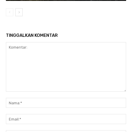
TINGGALKAN KOMENTAR
Komentar:
Na
Ema