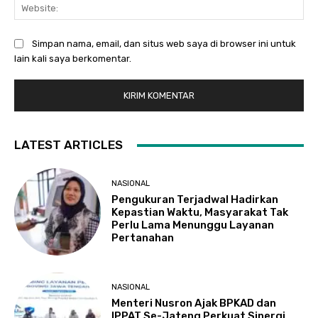
Web
Simpan nama, email, dan situs web saya di browser ini untuk
lain kali saya berkomentar.
LATEST ARTICLES
NASIONAL
Pengukuran Terjadwal Hadirkan
Kepastian Waktu, Masyarakat Tak
Perlu Lama Menunggu Layanan
Pertanahan
NASIONAL
Menteri Nusron Ajak BPKAD dan
IPPAT Se-Jateng Perkuat Sinergi