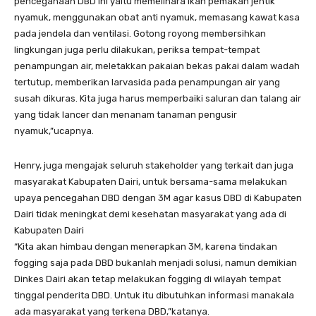
pencegahaan DBD ini yaitu memelihara ikan pemakan jentik
nyamuk, menggunakan obat anti nyamuk, memasang kawat kasa
pada jendela dan ventilasi. Gotong royong membersihkan
lingkungan juga perlu dilakukan, periksa tempat-tempat
penampungan air, meletakkan pakaian bekas pakai dalam wadah
tertutup, memberikan larvasida pada penampungan air yang
susah dikuras. Kita juga harus memperbaiki saluran dan talang air
yang tidak lancer dan menanam tanaman pengusir
nyamuk,”ucapnya.
Henry, juga mengajak seluruh stakeholder yang terkait dan juga
masyarakat Kabupaten Dairi, untuk bersama-sama melakukan
upaya pencegahan DBD dengan 3M agar kasus DBD di Kabupaten
Dairi tidak meningkat demi kesehatan masyarakat yang ada di
Kabupaten Dairi
“Kita akan himbau dengan menerapkan 3M, karena tindakan
fogging saja pada DBD bukanlah menjadi solusi, namun demikian
Dinkes Dairi akan tetap melakukan fogging di wilayah tempat
tinggal penderita DBD. Untuk itu dibutuhkan informasi manakala
ada masyarakat yang terkena DBD,”katanya.