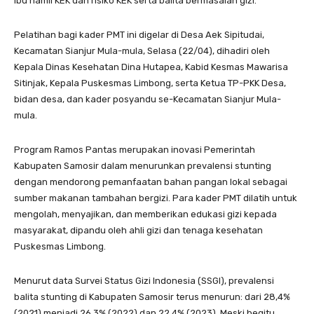
ibu hamil KEK dan risiko KEK serta balita bermasalah gizi.
Pelatihan bagi kader PMT ini digelar di Desa Aek Sipitudai,
Kecamatan Sianjur Mula-mula, Selasa (22/04), dihadiri oleh
Kepala Dinas Kesehatan Dina Hutapea, Kabid Kesmas Mawarisa
Sitinjak, Kepala Puskesmas Limbong, serta Ketua TP-PKK Desa,
bidan desa, dan kader posyandu se-Kecamatan Sianjur Mula-
mula.
Program Ramos Pantas merupakan inovasi Pemerintah
Kabupaten Samosir dalam menurunkan prevalensi stunting
dengan mendorong pemanfaatan bahan pangan lokal sebagai
sumber makanan tambahan bergizi. Para kader PMT dilatih untuk
mengolah, menyajikan, dan memberikan edukasi gizi kepada
masyarakat, dipandu oleh ahli gizi dan tenaga kesehatan
Puskesmas Limbong.
Menurut data Survei Status Gizi Indonesia (SSGI), prevalensi
balita stunting di Kabupaten Samosir terus menurun: dari 28,4%
(2021) menjadi 26,3% (2022) dan 22,4% (2023). Meski begitu,