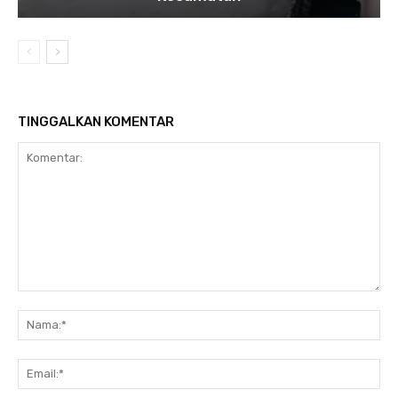
TINGGALKAN KOMENTAR
Komentar:
Na
Ema