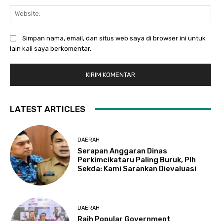
Web
Simpan nama, email, dan situs web saya di browser ini untuk
lain kali saya berkomentar.
LATEST ARTICLES
DAERAH
Serapan Anggaran Dinas
Perkimcikataru Paling Buruk, Plh
Sekda: Kami Sarankan Dievaluasi
DAERAH
Raih Popular Government