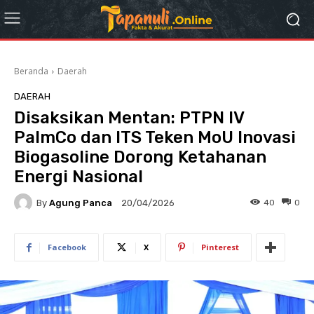
Beranda
Daerah
DAERAH
Disaksikan Mentan: PTPN IV
PalmCo dan ITS Teken MoU Inovasi
Biogasoline Dorong Ketahanan
Energi Nasional
By
Agung Panca
40
0
20/04/2026
Facebook
X
Pinterest