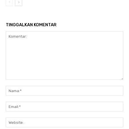
TINGGALKAN KOMENTAR
Komentar:
Na
Ema
Web