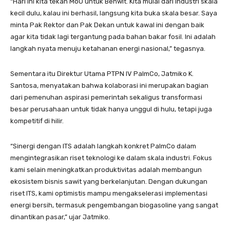
“Hari ini kita tekan MoU untuk Benwit. Kita mulai dari industri skala
kecil dulu, kalau ini berhasil, langsung kita buka skala besar. Saya
minta Pak Rektor dan Pak Dekan untuk kawal ini dengan baik
agar kita tidak lagi tergantung pada bahan bakar fosil. Ini adalah
langkah nyata menuju ketahanan energi nasional,” tegasnya.
Sementara itu Direktur Utama PTPN IV PalmCo, Jatmiko K.
Santosa, menyatakan bahwa kolaborasi ini merupakan bagian
dari pemenuhan aspirasi pemerintah sekaligus transformasi
besar perusahaan untuk tidak hanya unggul di hulu, tetapi juga
kompetitif di hilir.
“Sinergi dengan ITS adalah langkah konkret PalmCo dalam
mengintegrasikan riset teknologi ke dalam skala industri. Fokus
kami selain meningkatkan produktivitas adalah membangun
ekosistem bisnis sawit yang berkelanjutan. Dengan dukungan
riset ITS, kami optimistis mampu mengakselerasi implementasi
energi bersih, termasuk pengembangan biogasoline yang sangat
dinantikan pasar,” ujar Jatmiko.