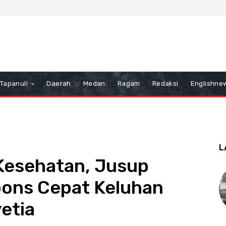
Tapanuli
Daerah
Medan
Ragam
Redaksi
Englishne
L
 Kesehatan, Jusup
pons Cepat Keluhan
etia