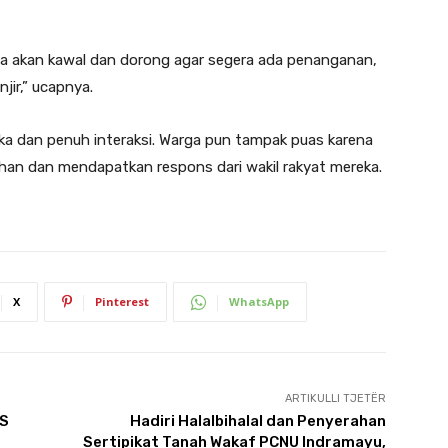
Saya akan kawal dan dorong agar segera ada penanganan,
jir,” ucapnya.
a dan penuh interaksi. Warga pun tampak puas karena
an dan mendapatkan respons dari wakil rakyat mereka.
X
Pinterest
WhatsApp
ARTIKULLI TJETËR
TS
Hadiri Halalbihalal dan Penyerahan
Sertipikat Tanah Wakaf PCNU Indramayu,