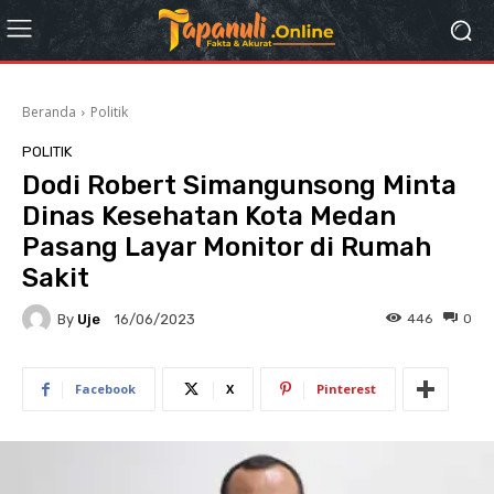
Beranda
Politik
POLITIK
Dodi Robert Simangunsong Minta
Dinas Kesehatan Kota Medan
Pasang Layar Monitor di Rumah
Sakit
By
Uje
446
0
16/06/2023
Facebook
X
Pinterest