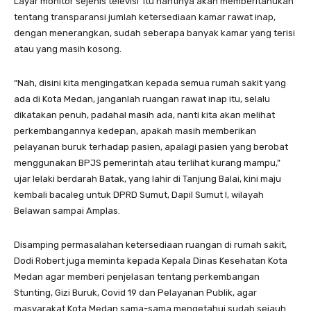
Layar monitor sejenis televisi itu nantinya akan memberitahukan
tentang transparansi jumlah ketersediaan kamar rawat inap,
dengan menerangkan, sudah seberapa banyak kamar yang terisi
atau yang masih kosong.
“Nah, disini kita mengingatkan kepada semua rumah sakit yang
ada di Kota Medan, janganlah ruangan rawat inap itu, selalu
dikatakan penuh, padahal masih ada, nanti kita akan melihat
perkembangannya kedepan, apakah masih memberikan
pelayanan buruk terhadap pasien, apalagi pasien yang berobat
menggunakan BPJS pemerintah atau terlihat kurang mampu,”
ujar lelaki berdarah Batak, yang lahir di Tanjung Balai, kini maju
kembali bacaleg untuk DPRD Sumut, Dapil Sumut I, wilayah
Belawan sampai Amplas.
Disamping permasalahan ketersediaan ruangan di rumah sakit,
Dodi Robert juga meminta kepada Kepala Dinas Kesehatan Kota
Medan agar memberi penjelasan tentang perkembangan
Stunting, Gizi Buruk, Covid 19 dan Pelayanan Publik, agar
masyarakat Kota Medan sama-sama mengetahui sudah sejauh