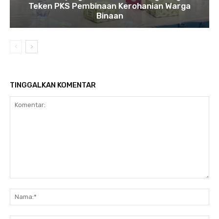
Teken PKS Pembinaan Kerohanian Warga
Binaan
TINGGALKAN KOMENTAR
Komentar:
Na