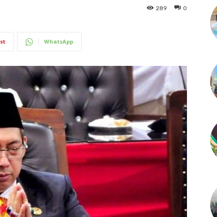
289
0
st
WhatsApp