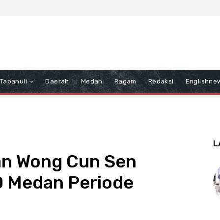
Tapanuli
Daerah
Medan
Ragam
Redaksi
Englishne
L
an Wong Cun Sen
D Medan Periode