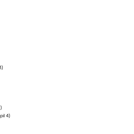
3)
)
il 4)