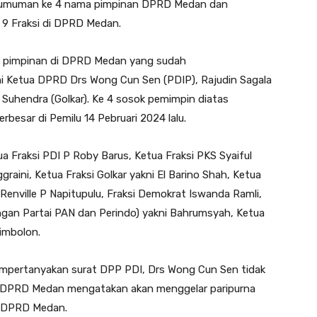
ngumuman ke 4 nama pimpinan DPRD Medan dan
9 Fraksi di DPRD Medan.
n pimpinan di DPRD Medan yang sudah
ni Ketua DPRD Drs Wong Cun Sen (PDIP), Rajudin Sagala
 Suhendra (Golkar). Ke 4 sosok pemimpin diatas
besar di Pemilu 14 Pebruari 2024 lalu.
a Fraksi PDI P Roby Barus, Ketua Fraksi PKS Syaiful
raini, Ketua Fraksi Golkar yakni El Barino Shah, Ketua
 Renville P Napitupulu, Fraksi Demokrat Iswanda Ramli,
ngan Partai PAN dan Perindo) yakni Bahrumsyah, Ketua
imbolon.
mpertanyakan surat DPP PDI, Drs Wong Cun Sen tidak
 DPRD Medan mengatakan akan menggelar paripurna
i DPRD Medan.