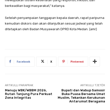
mewujudkan sistem kesehatan yang responsif, inklusif, dan
berkeadilan bagi masyarakat,” katanya.
Setelah penyampaian tanggapan kepala daerah, rapat paripurna
kemudian diskors dan akan dilanjutkan sesuai jadwal yang telah
ditetapkan oleh Badan Musyawarah DPRD Kota Medan. (amr)
Facebook
X
Pinterest
ARTIKULLI PARAPRAK
ARTIKULLI TJETËR
Menuju WBK/WBBM 2026,
Bupati dan Wabup Samosir
Rutan Tanjung Pura Perkuat
Buka Puasa Bersama Umat
Zona Integritas
Muslim, Tekankan Kerukunan
Antarumat Beragama