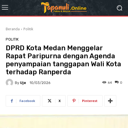
Beranda
Politik
POLITIK
DPRD Kota Medan Menggelar
Rapat Paripurna dengan Agenda
penyampaian tanggapan Wali Kota
terhadap Ranperda
By
Uje
64
0
10/03/2026
Facebook
X
Pinterest