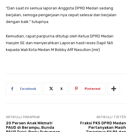
“Dan saat ini semua laporan Anggota DPRD Medan sedang
berjalan, semoga pengerjaan nya cepat selesai dan berjalan
dengan baik.” tutupnya.
Kemudian, rapat paripurna ditutup oleh Ketua DPRD Medan
Hasyim SE dan menyerahkan Laporan hasil reses Dapil 1&5
kepada Wali Kota Medan M Bobby Afif Nasution.(mir)
Facebook
X
Pinterest
ARTIKULLI PARAPRAK
ARTIKULLI TJETËR
20 Persen Anak Nikmati
Fraksi PKS DPRD Medan
PAUD di Berampu, Bunda
Pertanyakan Masih
PAUD Dairi: Perlu Dukungan
Tingginya SILPA dan