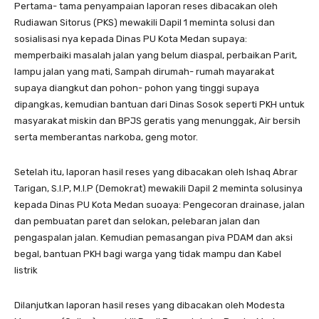
Pertama- tama penyampaian laporan reses dibacakan oleh
Rudiawan Sitorus (PKS) mewakili Dapil 1 meminta solusi dan
sosialisasi nya kepada Dinas PU Kota Medan supaya:
memperbaiki masalah jalan yang belum diaspal, perbaikan Parit,
lampu jalan yang mati, Sampah dirumah- rumah mayarakat
supaya diangkut dan pohon- pohon yang tinggi supaya
dipangkas, kemudian bantuan dari Dinas Sosok seperti PKH untuk
masyarakat miskin dan BPJS geratis yang menunggak, Air bersih
serta memberantas narkoba, geng motor.
Setelah itu, laporan hasil reses yang dibacakan oleh Ishaq Abrar
Tarigan, S.I.P, M.I.P (Demokrat) mewakili Dapil 2 meminta solusinya
kepada Dinas PU Kota Medan suoaya: Pengecoran drainase, jalan
dan pembuatan paret dan selokan, pelebaran jalan dan
pengaspalan jalan. Kemudian pemasangan piva PDAM dan aksi
begal, bantuan PKH bagi warga yang tidak mampu dan Kabel
listrik
Dilanjutkan laporan hasil reses yang dibacakan oleh Modesta