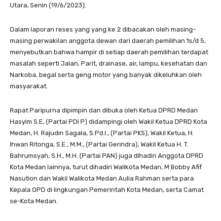
Utara, Senin (19/6/2023).
Dalam laporan reses yang yang ke 2 dibacakan oleh masing-
masing perwakilan anggota dewan dari daerah pemilihan 1s/d 5,
menyebutkan bahwa hampir di setiap daerah pemilihan terdapat
masalah seperti Jalan, Parit, drainase, air, lampu, kesehatan dan
Narkoba, begal serta geng motor yang banyak dikeluhkan oleh
masyarakat.
Rapat Paripurna dipimpin dan dibuka oleh Ketua DPRD Medan
Hasyim S.E, (Partai PDI P) didampingi oleh Wakil Ketua DPRD Kota
Medan, H. Rajudin Sagala, S.Pd.I., (Partai PKS), Wakil Ketua, H.
Ihwan Ritonga, S.E., M.M., (Partai Gerindra), Wakil Ketua H. T.
Bahrumsyah, S.H., M.H. (Partai PAN) juga dihadiri Anggota DPRD
Kota Medan lainnya, turut dihadiri Walikota Medan, M Bobby Afif
Nasution dan Wakil Walikota Medan Aulia Rahman serta para
Kepala OPD di lingkungan Pemerintah Kota Medan, serta Camat
se-Kota Medan.