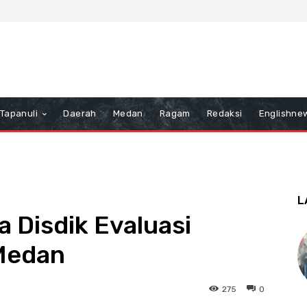
Tapanuli
Daerah
Medan
Ragam
Redaksi
Englishne
L
 Disdik Evaluasi
Medan
275
0