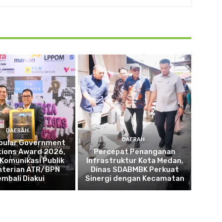
DAERAH
DAERAH
opular Government
tions Award 2026,
Percepat Penanganan
 Komunikasi Publik
Infrastruktur Kota Medan,
terian ATR/BPN
Dinas SDABMBK Perkuat
embali Diakui
Sinergi dengan Kecamatan