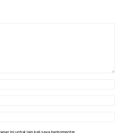
Nama:*
Email:*
Website:
wser ini untuk lain kali saya berkomentar.