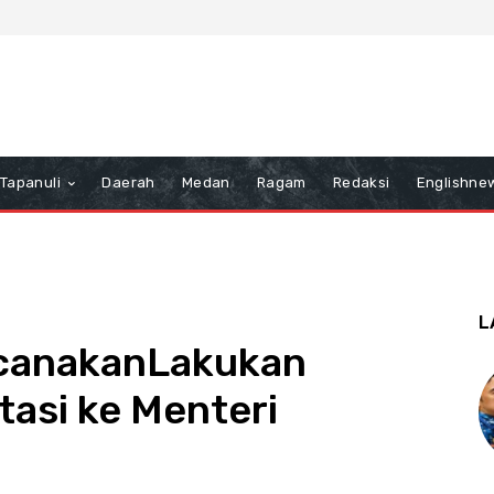
Tapanuli
Daerah
Medan
Ragam
Redaksi
Englishne
L
canakanLakukan
asi ke Menteri