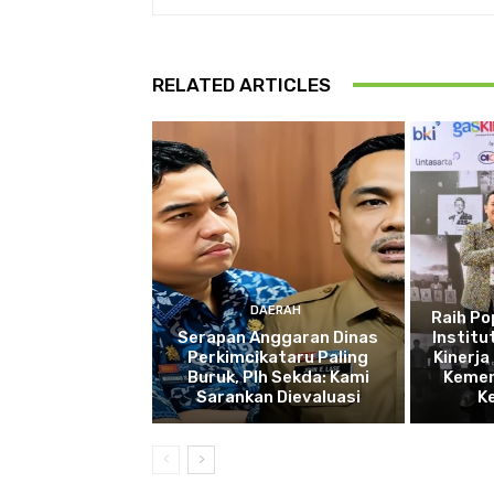
RELATED ARTICLES
DAERAH
Raih P
Serapan Anggaran Dinas
Institu
Perkimcikataru Paling
Kinerja
Buruk, Plh Sekda: Kami
Kemen
Sarankan Dievaluasi
K