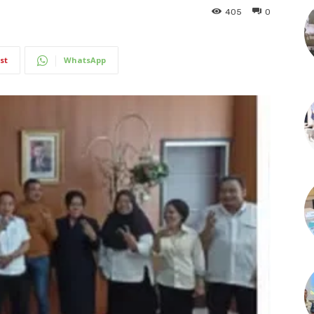
405
0
st
WhatsApp