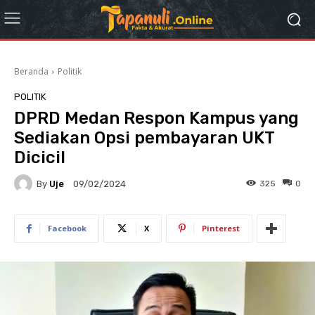
Beranda
Politik
POLITIK
DPRD Medan Respon Kampus yang
Sediakan Opsi pembayaran UKT
Dicicil
By
Uje
325
0
09/02/2024
Facebook
X
Pinterest