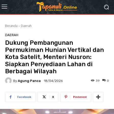
Beranda
Daerah
DAERAH
Dukung Pembangunan
Permukiman Hunian Vertikal dan
Kota Satelit, Menteri Nusron:
Siapkan Penyediaan Lahan di
Berbagai Wilayah
By
Agung Panca
39
0
18/04/2026
Facebook
X
Pinterest