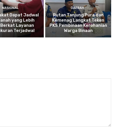
NASIONAL
DAERAH
akat Dapat Jadwal
Rutan Tanjung Pura dan
Tanah yang Lebih
Kemenag Langkat Teken
 Berkat Layanan
PKS Pembinaan Kerohanian
kuran Terjadwal
Warga Binaan