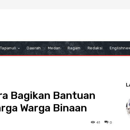
Tapanuli
Daerah
Medan
Ragam
Redaksi
Englishne
L
ra Bagikan Bantuan
arga Warga Binaan
41
0