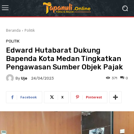
Beranda
Politik
POLITIK
Edward Hutabarat Dukung
Bapenda Kota Medan Tingkatkan
Pengawasan Sumber Objek Pajak
By
Uje
371
0
24/04/2023
Facebook
X
Pinterest