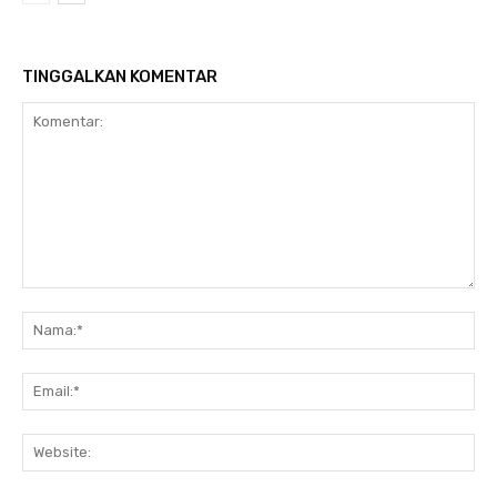
TINGGALKAN KOMENTAR
Komentar:
Na
Ema
Web