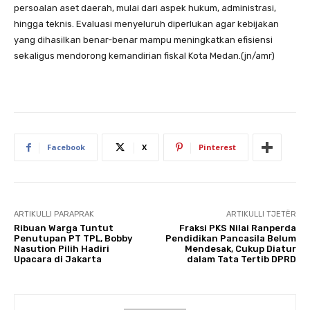
persoalan aset daerah, mulai dari aspek hukum, administrasi,
hingga teknis. Evaluasi menyeluruh diperlukan agar kebijakan
yang dihasilkan benar-benar mampu meningkatkan efisiensi
sekaligus mendorong kemandirian fiskal Kota Medan.(jn/amr)
Facebook
X
Pinterest
ARTIKULLI PARAPRAK
ARTIKULLI TJETËR
Ribuan Warga Tuntut
Fraksi PKS Nilai Ranperda
Penutupan PT TPL, Bobby
Pendidikan Pancasila Belum
Nasution Pilih Hadiri
Mendesak, Cukup Diatur
Upacara di Jakarta
dalam Tata Tertib DPRD