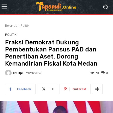
Beranda
Politik
POLITIK
Fraksi Demokrat Dukung
Pembentukan Pansus PAD dan
Penertiban Aset, Dorong
Kemandirian Fiskal Kota Medan
By
Uje
78
0
11/11/2025
Facebook
X
Pinterest