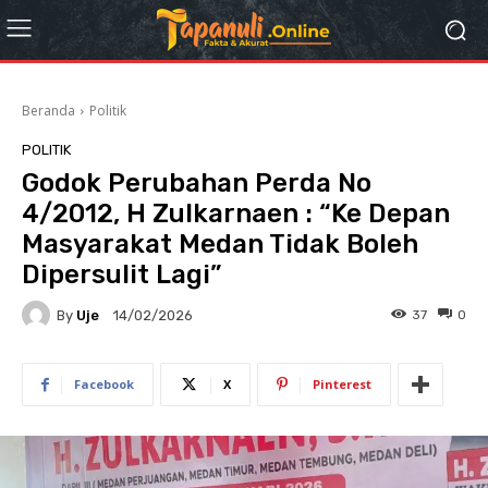
Beranda
Politik
POLITIK
Godok Perubahan Perda No
4/2012, H Zulkarnaen : “Ke Depan
Masyarakat Medan Tidak Boleh
Dipersulit Lagi”
By
Uje
37
0
14/02/2026
Facebook
X
Pinterest