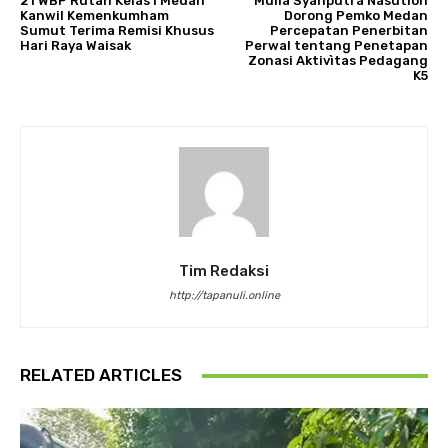
21 WBP Rutan Kelas I Medan
Mulia Syahputra Nasution
Kanwil Kemenkumham
Dorong Pemko Medan
Sumut Terima Remisi Khusus
Percepatan Penerbitan
Hari Raya Waisak
Perwal tentang Penetapan
Zonasi Aktivìtas Pedagang
K5
Tim Redaksi
http://tapanuli.online
RELATED ARTICLES