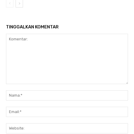
TINGGALKAN KOMENTAR
Komentar:
Na
Ema
Web