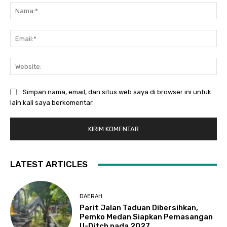
Na
Ema
Web
Simpan nama, email, dan situs web saya di browser ini untuk
lain kali saya berkomentar.
LATEST ARTICLES
DAERAH
Parit Jalan Taduan Dibersihkan,
Pemko Medan Siapkan Pemasangan
U-Ditch pada 2027