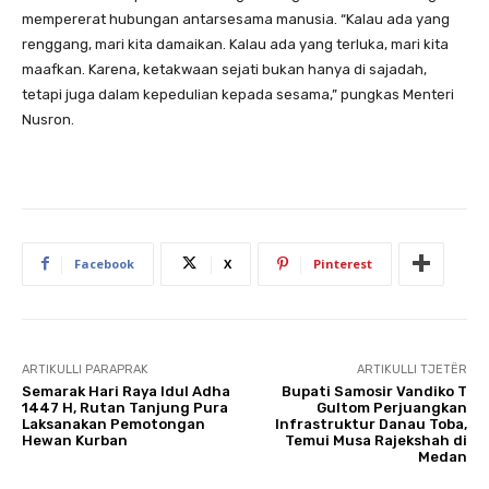
mempererat hubungan antarsesama manusia. “Kalau ada yang
renggang, mari kita damaikan. Kalau ada yang terluka, mari kita
maafkan. Karena, ketakwaan sejati bukan hanya di sajadah,
tetapi juga dalam kepedulian kepada sesama,” pungkas Menteri
Nusron.
Facebook
X
Pinterest
ARTIKULLI PARAPRAK
ARTIKULLI TJETËR
Semarak Hari Raya Idul Adha
Bupati Samosir Vandiko T
1447 H, Rutan Tanjung Pura
Gultom Perjuangkan
Laksanakan Pemotongan
Infrastruktur Danau Toba,
Hewan Kurban
Temui Musa Rajekshah di
Medan