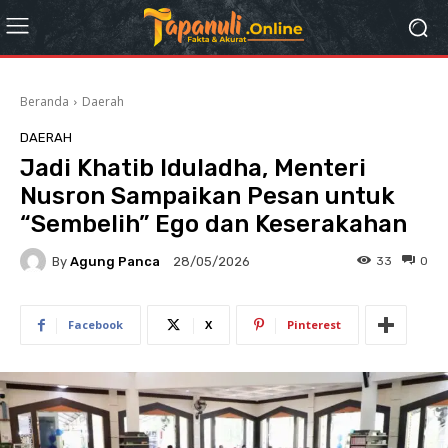
Beranda
Daerah
DAERAH
Jadi Khatib Iduladha, Menteri
Nusron Sampaikan Pesan untuk
“Sembelih” Ego dan Keserakahan
By
Agung Panca
33
0
28/05/2026
Facebook
X
Pinterest