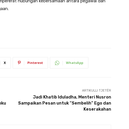
empererat hubungan kebersamaan antara pegawai dan
gaan.
X
Pinterest
WhatsApp
ARTIKULLI TJETËR
Jadi Khatib Iduladha, Menteri Nusron
hku
Sampaikan Pesan untuk “Sembelih” Ego dan
Keserakahan