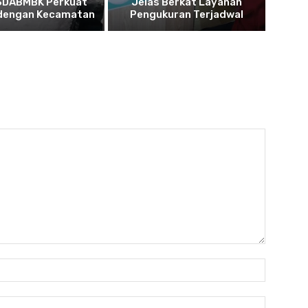
SDABMBK Perkuat
Jelas Berkat Layanan
 dengan Kecamatan
Pengukuran Terjadwal
Nama:*
Email:*