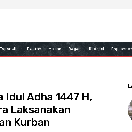
Tapanuli
Daerah
Medan
Ragam
Redaksi
Englishne
L
 Idul Adha 1447 H,
ra Laksanakan
an Kurban