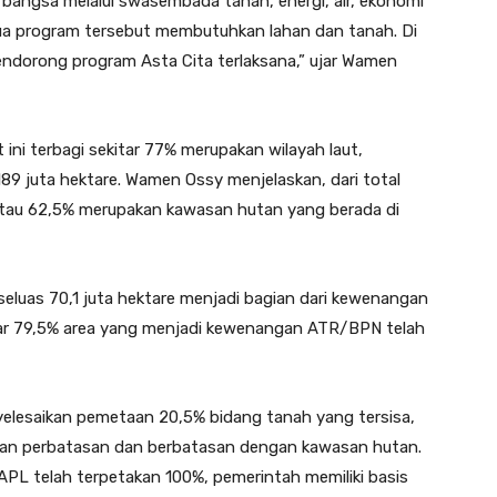
bangsa melalui swasembada tanah, energi, air, ekonomi
emua program tersebut membutuhkan lahan dan tanah. Di
ndorong program Asta Cita terlaksana,” ujar Wamen
 ini terbagi sekitar 77% merupakan wilayah laut,
89 juta hektare. Wamen Ossy menjelaskan, dari total
e atau 62,5% merupakan kawasan hutan yang berada di
seluas 70,1 juta hektare menjadi bagian dari kewenangan
tar 79,5% area yang menjadi kewenangan ATR/BPN telah
elesaikan pemetaan 20,5% bidang tanah yang tersisa,
san perbatasan dan berbatasan dengan kawasan hutan.
APL telah terpetakan 100%, pemerintah memiliki basis