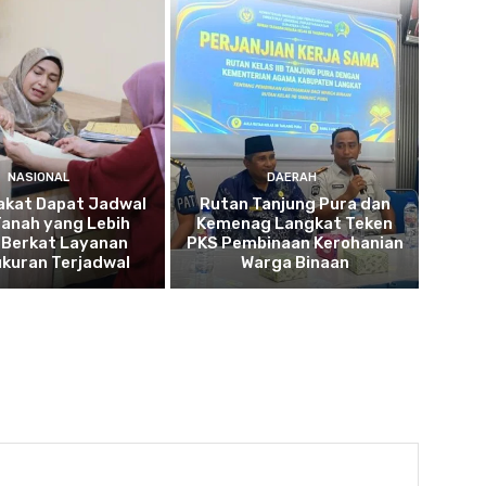
NASIONAL
DAERAH
akat Dapat Jadwal
Rutan Tanjung Pura dan
Tanah yang Lebih
Kemenag Langkat Teken
 Berkat Layanan
PKS Pembinaan Kerohanian
kuran Terjadwal
Warga Binaan