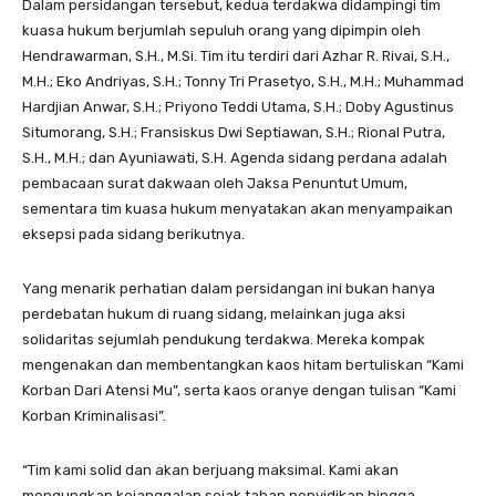
Dalam persidangan tersebut, kedua terdakwa didampingi tim
kuasa hukum berjumlah sepuluh orang yang dipimpin oleh
Hendrawarman, S.H., M.Si. Tim itu terdiri dari Azhar R. Rivai, S.H.,
M.H.; Eko Andriyas, S.H.; Tonny Tri Prasetyo, S.H., M.H.; Muhammad
Hardjian Anwar, S.H.; Priyono Teddi Utama, S.H.; Doby Agustinus
Situmorang, S.H.; Fransiskus Dwi Septiawan, S.H.; Rional Putra,
S.H., M.H.; dan Ayuniawati, S.H. Agenda sidang perdana adalah
pembacaan surat dakwaan oleh Jaksa Penuntut Umum,
sementara tim kuasa hukum menyatakan akan menyampaikan
eksepsi pada sidang berikutnya.
Yang menarik perhatian dalam persidangan ini bukan hanya
perdebatan hukum di ruang sidang, melainkan juga aksi
solidaritas sejumlah pendukung terdakwa. Mereka kompak
mengenakan dan membentangkan kaos hitam bertuliskan “Kami
Korban Dari Atensi Mu”, serta kaos oranye dengan tulisan “Kami
Korban Kriminalisasi”.
“Tim kami solid dan akan berjuang maksimal. Kami akan
mengungkap kejanggalan sejak tahap penyidikan hingga