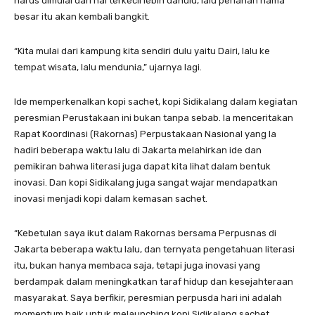
harus dimulai dari hal terkecil lebih dahulu, lalu perlahan nama
besar itu akan kembali bangkit.
“Kita mulai dari kampung kita sendiri dulu yaitu Dairi, lalu ke
tempat wisata, lalu mendunia,” ujarnya lagi.
Ide memperkenalkan kopi sachet, kopi Sidikalang dalam kegiatan
peresmian Perustakaan ini bukan tanpa sebab. Ia menceritakan
Rapat Koordinasi (Rakornas) Perpustakaan Nasional yang Ia
hadiri beberapa waktu lalu di Jakarta melahirkan ide dan
pemikiran bahwa literasi juga dapat kita lihat dalam bentuk
inovasi. Dan kopi Sidikalang juga sangat wajar mendapatkan
inovasi menjadi kopi dalam kemasan sachet.
“Kebetulan saya ikut dalam Rakornas bersama Perpusnas di
Jakarta beberapa waktu lalu, dan ternyata pengetahuan literasi
itu, bukan hanya membaca saja, tetapi juga inovasi yang
berdampak dalam meningkatkan taraf hidup dan kesejahteraan
masyarakat. Saya berfikir, peresmian perpusda hari ini adalah
momentum baik untuk melaunching kopi Sidikalang sachet,