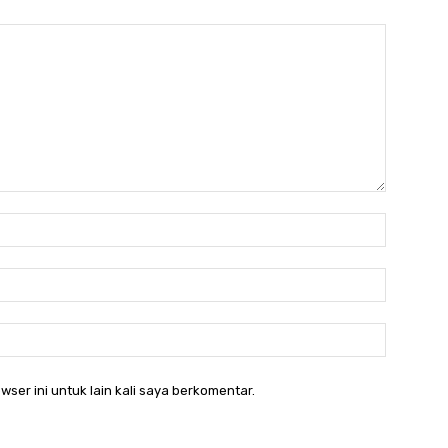
Nama:*
Email:*
Website:
wser ini untuk lain kali saya berkomentar.