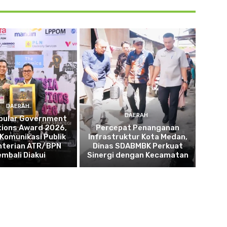
DAERAH
DAERAH
opular Government
tions Award 2026,
Percepat Penanganan
 Komunikasi Publik
Infrastruktur Kota Medan,
terian ATR/BPN
Dinas SDABMBK Perkuat
embali Diakui
Sinergi dengan Kecamatan