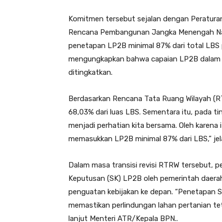
Komitmen tersebut sejalan dengan Peratura
Rencana Pembangunan Jangka Menengah Na
penetapan LP2B minimal 87% dari total LBS
mengungkapkan bahwa capaian LP2B dalam Re
ditingkatkan.
Berdasarkan Rencana Tata Ruang Wilayah (RT
68,03% dari luas LBS. Sementara itu, pada ti
menjadi perhatian kita bersama. Oleh karena 
memasukkan LP2B minimal 87% dari LBS,” jel
Dalam masa transisi revisi RTRW tersebut, 
Keputusan (SK) LP2B oleh pemerintah daerah
penguatan kebijakan ke depan. “Penetapan S
memastikan perlindungan lahan pertanian tet
lanjut Menteri ATR/Kepala BPN..