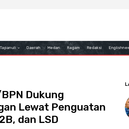
Tapanuli
Daerah
Medan
Ragam
Redaksi
Englishne
L
/BPN Dukung
an Lewat Penguatan
P2B, dan LSD