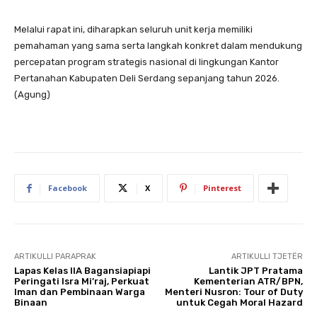
Melalui rapat ini, diharapkan seluruh unit kerja memiliki
pemahaman yang sama serta langkah konkret dalam mendukung
percepatan program strategis nasional di lingkungan Kantor
Pertanahan Kabupaten Deli Serdang sepanjang tahun 2026.
(Agung)
Facebook
X
Pinterest
ARTIKULLI PARAPRAK
ARTIKULLI TJETËR
Lapas Kelas IIA Bagansiapiapi
Lantik JPT Pratama
Peringati Isra Mi’raj, Perkuat
Kementerian ATR/BPN,
Iman dan Pembinaan Warga
Menteri Nusron: Tour of Duty
Binaan
untuk Cegah Moral Hazard