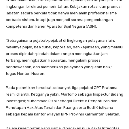
lingkungan birokrasi pemerintahan. Kebijakan rotasi dan promosi
jabatan secara berkala tidak hanya menjamin profesionalisme
berbasis sistem, tetapi juga menjadi sarana pengembangan
kompetensi dan karier Aparatur Sipil Negara (ASN).
“Sebagaimana pejabat-pejabat di lingkungan pelayanan lain,
misalnya pajak, bea cukai, kepolisian, dan kejaksaan, yang melalui
proses dipindah-pindah dalam rangka meningkatkan jam
terbang, meningkatkan kapasitas, mengalami proses
pendewasaan, dan memberikan pelayanan yang lebih baik,”
tegas Menteri Nusron.
Pada pelantikan tersebut, sebanyak tiga pejabat JPT Pratama
resmi dilantik. Ketiganya yakni, Wartomo sebagai Inspektur Bidang
Investigasi; Muhammad Rizal sebagai Direktur Pengaturan dan
Penetapan Hak Atas Tanah dan Ruang; serta Budi Kristiyana
sebagai Kepala Kantor Wilayah BPN Provinsi Kalimantan Selatan.
Dalam kesempatan yang sama, dibacakan pula Pakta Integritas