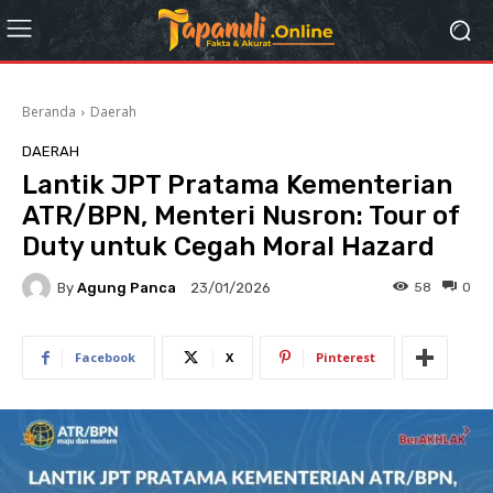
Beranda
Daerah
DAERAH
Lantik JPT Pratama Kementerian
ATR/BPN, Menteri Nusron: Tour of
Duty untuk Cegah Moral Hazard
By
Agung Panca
58
0
23/01/2026
Facebook
X
Pinterest