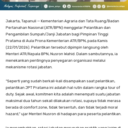
Jakarta, Tapanuli — Kementerian Agraria dan Tata Ruang/Badan
Pertanahan Nasional (ATR/BPN) menggelar Pelantikan dan
Pengambilan Sumpah/Janji Jabatan bagi Pimpinan Tinggi
Pratama di Aula Prona Kementerian ATR/BPN, pada Kamis
(22/01/2026). Pelantikan tersebut dipimpin langsung oleh
Menteri ATR/Kepala BPN, Nusron Wahid. Dalam sambutannya, ia
menekankan pentingnya penyegaran organisasi melalui
mekanisme rotasi jabatan.
“Seperti yang sudah berkali-kali disampaikan saat pelantikan,
pelantikan JPT Pratama ini adalah hal rutin dalam rangka tour of
duty. Sejak awal, komitmen kita adalah menempati suatu jabatan
maksimal dua tahun sekali dilakukan rotasi, supaya tidak merasa
berada di comfort zone, tidak tersentuh, dan tidak terjadi moral
hazard,” ujar Menteri Nusron di hadapan para peserta pelantikan.
Ia menambahkan, rotasi jabatan merupakan praktik yang lazim di