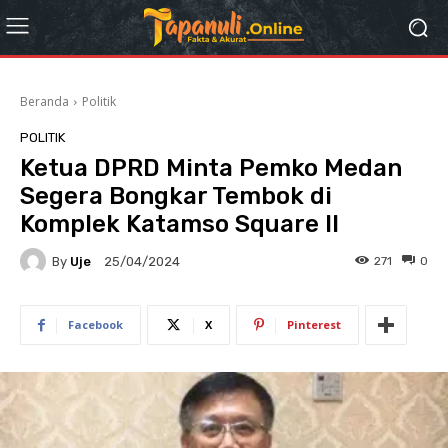
Beranda
Politik
POLITIK
Ketua DPRD Minta Pemko Medan
Segera Bongkar Tembok di
Komplek Katamso Square II
By
Uje
271
0
25/04/2024
Facebook
X
Pinterest