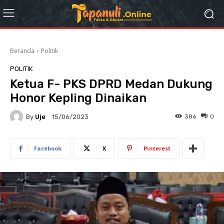
Beranda
Politik
POLITIK
Ketua F- PKS DPRD Medan Dukung
Honor Kepling Dinaikan
By
Uje
386
0
15/06/2023
Facebook
X
Pinterest