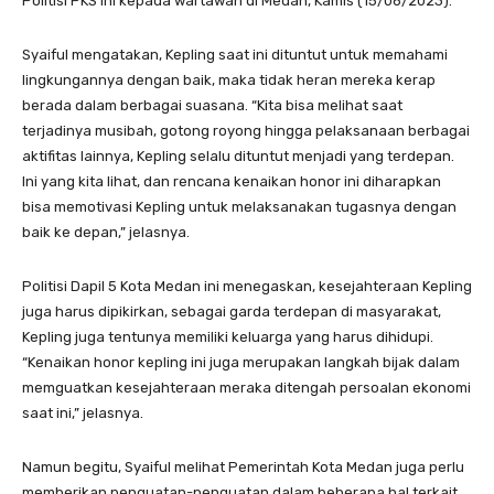
Politisi PKS ini kepada wartawan di Medan, Kamis (15/06/2023).
Syaiful mengatakan, Kepling saat ini dituntut untuk memahami
lingkungannya dengan baik, maka tidak heran mereka kerap
berada dalam berbagai suasana. “Kita bisa melihat saat
terjadinya musibah, gotong royong hingga pelaksanaan berbagai
aktifitas lainnya, Kepling selalu dituntut menjadi yang terdepan.
Ini yang kita lihat, dan rencana kenaikan honor ini diharapkan
bisa memotivasi Kepling untuk melaksanakan tugasnya dengan
baik ke depan,” jelasnya.
Politisi Dapil 5 Kota Medan ini menegaskan, kesejahteraan Kepling
juga harus dipikirkan, sebagai garda terdepan di masyarakat,
Kepling juga tentunya memiliki keluarga yang harus dihidupi.
“Kenaikan honor kepling ini juga merupakan langkah bijak dalam
memguatkan kesejahteraan meraka ditengah persoalan ekonomi
saat ini,” jelasnya.
Namun begitu, Syaiful melihat Pemerintah Kota Medan juga perlu
memberikan penguatan-penguatan dalam beberapa hal terkait