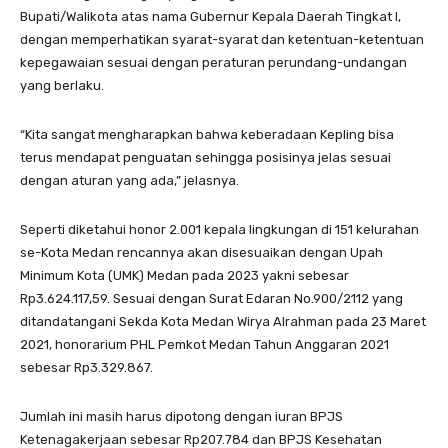
Bupati/Walikota atas nama Gubernur Kepala Daerah Tingkat I,
dengan memperhatikan syarat-syarat dan ketentuan-ketentuan
kepegawaian sesuai dengan peraturan perundang-undangan
yang berlaku.
“Kita sangat mengharapkan bahwa keberadaan Kepling bisa
terus mendapat penguatan sehingga posisinya jelas sesuai
dengan aturan yang ada,” jelasnya.
Seperti diketahui honor 2.001 kepala lingkungan di 151 kelurahan
se-Kota Medan rencannya akan disesuaikan dengan Upah
Minimum Kota (UMK) Medan pada 2023 yakni sebesar
Rp3.624.117,59. Sesuai dengan Surat Edaran No.900/2112 yang
ditandatangani Sekda Kota Medan Wirya Alrahman pada 23 Maret
2021, honorarium PHL Pemkot Medan Tahun Anggaran 2021
sebesar Rp3.329.867.
Jumlah ini masih harus dipotong dengan iuran BPJS
Ketenagakerjaan sebesar Rp207.784 dan BPJS Kesehatan