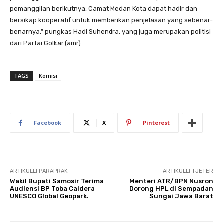
pemanggilan berikutnya, Camat Medan Kota dapat hadir dan
bersikap kooperatif untuk memberikan penjelasan yang sebenar-
benarnya,” pungkas Hadi Suhendra, yang juga merupakan politisi
dari Partai Golkar.(amr)
TAGS
Komisi
Facebook
X
Pinterest
ARTIKULLI PARAPRAK
ARTIKULLI TJETËR
Wakil Bupati Samosir Terima
Menteri ATR/BPN Nusron
Audiensi BP Toba Caldera
Dorong HPL di Sempadan
UNESCO Global Geopark.
Sungai Jawa Barat