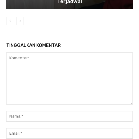
Terjadwal
TINGGALKAN KOMENTAR
Komentar:
Na
Ema