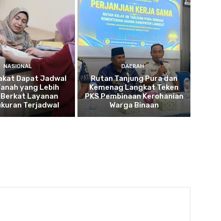
NASIONAL
DAERAH
akat Dapat Jadwal
Rutan Tanjung Pura dan
Tanah yang Lebih
Kemenag Langkat Teken
 Berkat Layanan
PKS Pembinaan Kerohanian
kuran Terjadwal
Warga Binaan