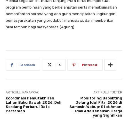
Melalui kegiatan ini, Rutan Tanjung Pura terus memperkuat
program pembinaan yang berkelanjutan serta memaksimalkan
pemanfaatan sarana yang ada guna menciptakan lingkungan
pemasyarakatan yang produktif, manusiawi, dan memberikan
nilai tambah bagi masyarakat. (Agung)
Facebook
X
Pinterest
ARTIKULLI PARAPRAK
ARTIKULLI TJETËR
Koordinasi Pemutakhiran
Monitoring Bapokting
Lahan Baku Sawah 2026, Deli
Jelang Idul Fitri 2026 di
Serdang Perbarui Data
Samosir, Wabup: Stok Aman,
Pertanian
Tidak Ada Kenaikan Harga
yang Signifikan