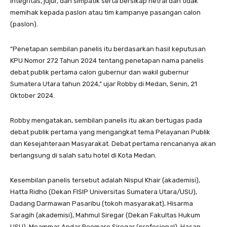
integritas, jujur, dan simpatik serta bersikap netral dan tidak
memihak kepada paslon atau tim kampanye pasangan calon
(paslon).
“Penetapan sembilan panelis itu berdasarkan hasil keputusan
KPU Nomor 272 Tahun 2024 tentang penetapan nama panelis
debat publik pertama calon gubernur dan wakil gubernur
Sumatera Utara tahun 2024,” ujar Robby di Medan, Senin, 21
Oktober 2024.
Robby mengatakan, sembilan panelis itu akan bertugas pada
debat publik pertama yang mengangkat tema Pelayanan Publik
dan Kesejahteraan Masyarakat. Debat pertama rencananya akan
berlangsung di salah satu hotel di Kota Medan.
Kesembilan panelis tersebut adalah Nispul Khair (akademisi),
Hatta Ridho (Dekan FISIP Universitas Sumatera Utara/USU),
Dadang Darmawan Pasaribu (tokoh masyarakat), Hisarma
Saragih (akademisi), Mahmul Siregar (Dekan Fakultas Hukum
USU), Moammar Andar Roemare Siregar (profesional), Hasan