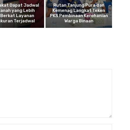
akat Dapat Jadwal
Rutan Tanjung Pura dan
Tanah yang Lebih
Kemenag Langkat Teken
 Berkat Layanan
PKS Pembinaan Kerohanian
kuran Terjadwal
Warga Binaan
Nama:*