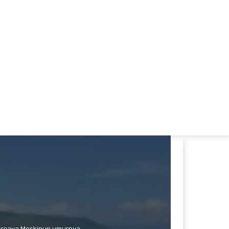
percaya Meskipun umurnya