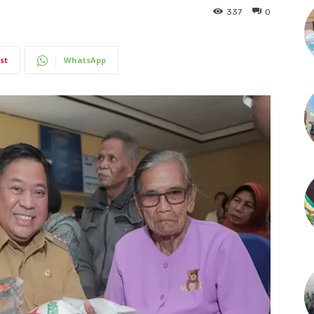
337
0
st
WhatsApp