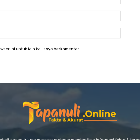
Email:*
Website:
wser ini untuk lain kali saya berkomentar.
website yang tujuan maupun arahnya memberikan informasi fakta & ter