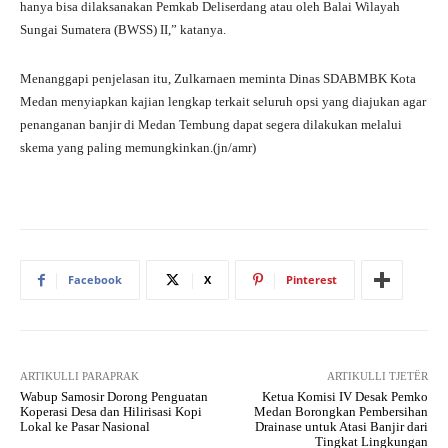
hanya bisa dilaksanakan Pemkab Deliserdang atau oleh Balai Wilayah
Sungai Sumatera (BWSS) II,” katanya.
Menanggapi penjelasan itu, Zulkarnaen meminta Dinas SDABMBK Kota
Medan menyiapkan kajian lengkap terkait seluruh opsi yang diajukan agar
penanganan banjir di Medan Tembung dapat segera dilakukan melalui
skema yang paling memungkinkan.(jn/amr)
Facebook
X
Pinterest
ARTIKULLI PARAPRAK
ARTIKULLI TJETËR
Wabup Samosir Dorong Penguatan
Ketua Komisi IV Desak Pemko
Koperasi Desa dan Hilirisasi Kopi
Medan Borongkan Pembersihan
Lokal ke Pasar Nasional
Drainase untuk Atasi Banjir dari
Tingkat Lingkungan