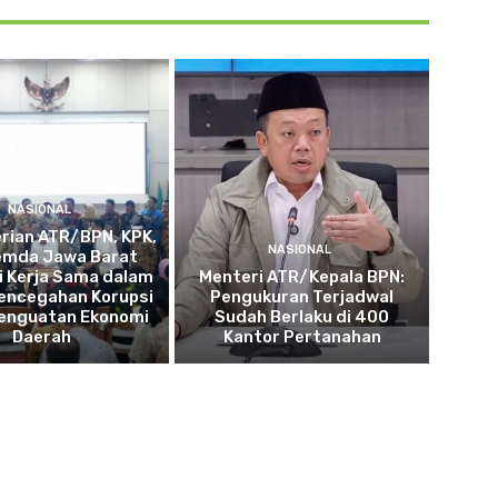
NASIONAL
rian ATR/BPN, KPK,
NASIONAL
emda Jawa Barat
i Kerja Sama dalam
Menteri ATR/Kepala BPN:
encegahan Korupsi
Pengukuran Terjadwal
Penguatan Ekonomi
Sudah Berlaku di 400
Daerah
Kantor Pertanahan