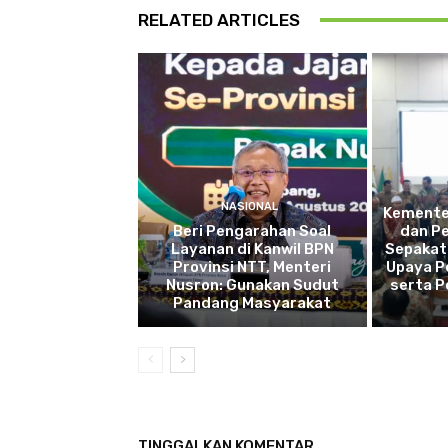
RELATED ARTICLES
NASIONAL
Kemente
Beri Pengarahan Soal
dan P
Layanan di Kanwil BPN
Sepakat
Provinsi NTT, Menteri
Upaya P
Nusron: Gunakan Sudut
serta 
Pandang Masyarakat
TINGGALKAN KOMENTAR