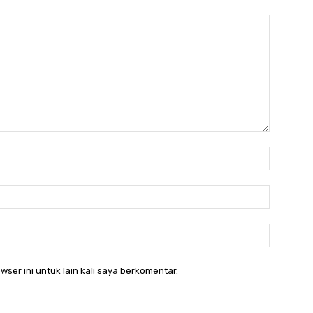
Nama:*
Email:*
Website:
wser ini untuk lain kali saya berkomentar.