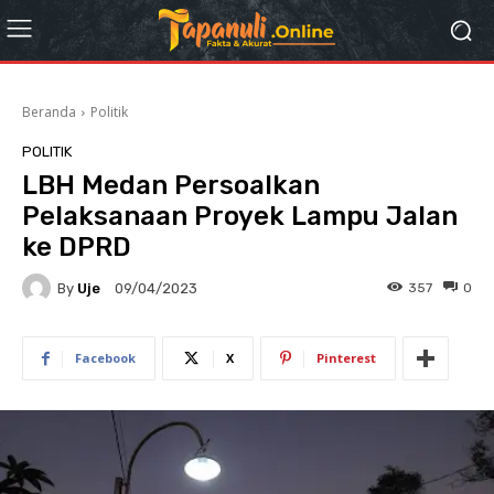
Beranda
Politik
POLITIK
LBH Medan Persoalkan
Pelaksanaan Proyek Lampu Jalan
ke DPRD
By
Uje
357
0
09/04/2023
Facebook
X
Pinterest