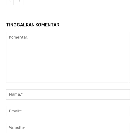
TINGGALKAN KOMENTAR
Komentar:
Na
Ema
Web