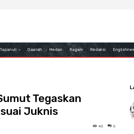
Tapanuli
Daerah
Medan
Ragam
Redaksi
Englishne
L
 Sumut Tegaskan
suai Juknis
40
0