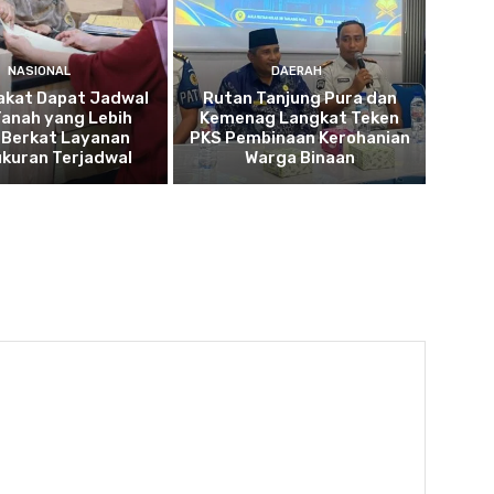
NASIONAL
DAERAH
akat Dapat Jadwal
Rutan Tanjung Pura dan
Tanah yang Lebih
Kemenag Langkat Teken
 Berkat Layanan
PKS Pembinaan Kerohanian
kuran Terjadwal
Warga Binaan