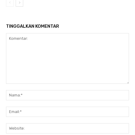
TINGGALKAN KOMENTAR
Komentar:
Na
Ema
Web