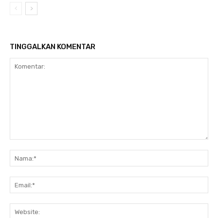
TINGGALKAN KOMENTAR
Komentar:
Na
Ema
Web