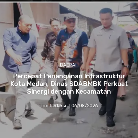
DAERAH
Percepat Penanganan Infrastruktur
Kota Medan, Dinas SDABMBK Perkuat
Sinergi dengan Kecamatan
Tim Redaksi
-
06/08/2026