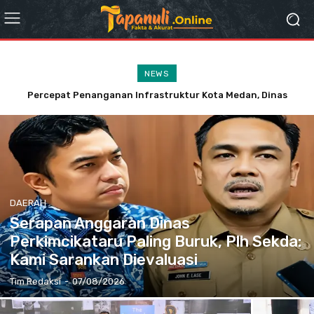
NEWS
Percepat Penanganan Infrastruktur Kota Medan, Dinas
Masyarakat Dapat Jadwal Ukur Tanah yang Lebih Jelas
SDABMBK Perkuat Sinergi dengan Kecamatan
Berkat Layanan Pengukuran Terjadwal
DAERAH
Serapan Anggaran Dinas
Perkimcikataru Paling Buruk, Plh Sekda:
Kami Sarankan Dievaluasi
Tim Redaksi
-
07/08/2026