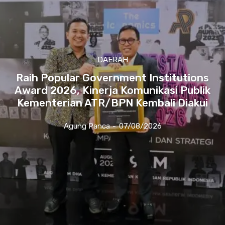
DAERAH
Raih Popular Government Institutions
Award 2026, Kinerja Komunikasi Publik
Kementerian ATR/BPN Kembali Diakui
Agung Panca
-
07/08/2026