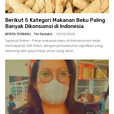
Berikut 5 Kategori Makanan Beku Paling
Banyak Dikonsumsi di Indonesia
BERITA TERBARU
Tim Redaksi
-
03/12/2024
Tapanuli.Online - Pasar makanan beku di Indonesia kini telah
mencapai Rp 200 triliun, dengan pertumbuhan signifikan yang
didorong oleh gaya hidup urban yang sibuk...