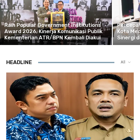
Raih Popular Government Institutions
Percepat
Award 2026, Kinerja Komunikasi Publik
Kota Me
Kementerian ATR/BPN Kembali Diakui
Sinergi
HEADLINE
All