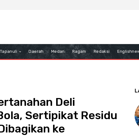
Tapanuli
Daerah
Medan
Ragam
Redaksi
Englishne
L
ertanahan Deli
la, Sertipikat Residu
ibagikan ke