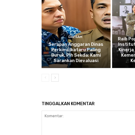
DAERAH
Raih P
Serapan Anggaran Dinas
Institu
Perkimcikataru Paling
Kinerja
Buruk, Plh Sekda: Kami
Kemen
Sarankan Dievaluasi
K
TINGGALKAN KOMENTAR