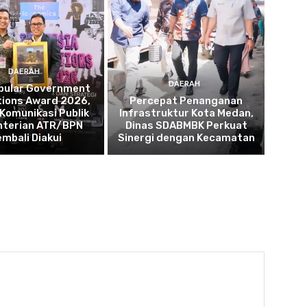
DAERAH
DAERAH
opular Government
tions Award 2026,
Percepat Penanganan
 Komunikasi Publik
Infrastruktur Kota Medan,
terian ATR/BPN
Dinas SDABMBK Perkuat
embali Diakui
Sinergi dengan Kecamatan