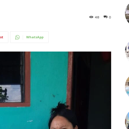
48
0
st
WhatsApp