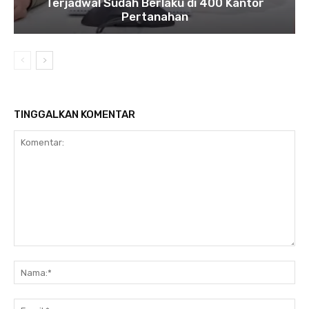
Terjadwal Sudah Berlaku di 400 Kantor
Pertanahan
TINGGALKAN KOMENTAR
Komentar:
Na
Ema