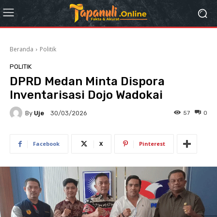
Beranda
Politik
POLITIK
DPRD Medan Minta Dispora
Inventarisasi Dojo Wadokai
By
Uje
57
0
30/03/2026
Facebook
X
Pinterest