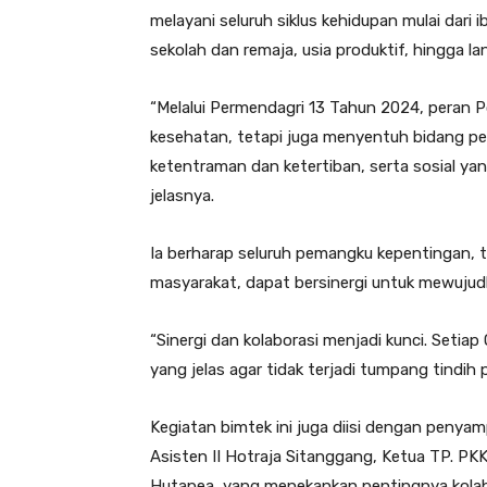
melayani seluruh siklus kehidupan mulai dari i
sekolah dan remaja, usia produktif, hingga lan
“Melalui Permendagri 13 Tahun 2024, peran P
kesehatan, tetapi juga menyentuh bidang pe
ketentraman dan ketertiban, serta sosial y
jelasnya.
Ia berharap seluruh pemangku kepentingan, 
masyarakat, dapat bersinergi untuk mewujudk
“Sinergi dan kolaborasi menjadi kunci. Setia
yang jelas agar tidak terjadi tumpang tindih
Kegiatan bimtek ini juga diisi dengan penyam
Asisten II Hotraja Sitanggang, Ketua TP. PKK 
Hutapea, yang menekankan pentingnya kolab