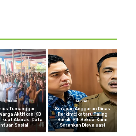
POLITIK
DAERAH
nius Tumanggor
Serapan Anggaran Dinas
Warga Aktifkan IKD
Perkimcikataru Paling
rkuat Akurasi Data
Buruk, Plh Sekda: Kami
ntuan Sosial
Sarankan Dievaluasi