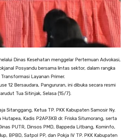
elalui Dinas Kesehatan menggelar Pertemuan Advokasi,
okjanal Posyandu bersama lintas sektor, dalam rangka
Transformasi Layanan Primer.
se 12 Bersaudara, Pangururan, ini dibuka secara resmi
rudut Tua Sitinjak, Selasa (15/7).
traja Sitanggang, Ketua TP. PKK Kabupaten Samosir Ny.
na Hutapea, Kadis P2AP3KB dr. Friska Situmorang, serta
ti Dinas PUTR, Dinsos PMD, Bappeda Litbang, Kominfo,
dup, BPBD, Satpol PP, dan Pokja IV TP. PKK Kabupaten