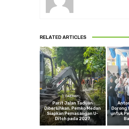
RELATED ARTICLES
DAERAH
Parit Jalan Taduan
Anto
Dibersihkan, Pemko Medan
Dorong 
Siapkan Pemasangan U-
untuk Pe
Ditch pada 2027
Ba