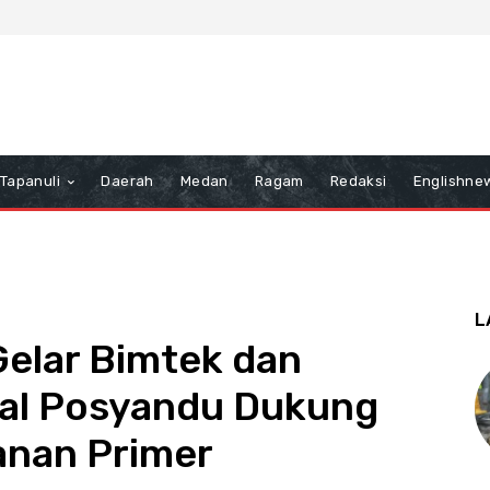
Tapanuli
Daerah
Medan
Ragam
Redaksi
Englishne
L
elar Bimtek dan
nal Posyandu Dukung
anan Primer