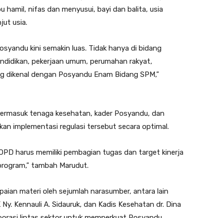
bu hamil, nifas dan menyusui, bayi dan balita, usia
jut usia.
osyandu kini semakin luas. Tidak hanya di bidang
ndidikan, pekerjaan umum, perumahan rakyat,
ang dikenal dengan Posyandu Enam Bidang SPM,”
termasuk tenaga kesehatan, kader Posyandu, dan
an implementasi regulasi tersebut secara optimal.
p OPD harus memiliki pembagian tugas dan target kinerja
 program,” tambah Marudut.
paian materi oleh sejumlah narasumber, antara lain
Ny. Kennauli A. Sidauruk, dan Kadis Kesehatan dr. Dina
orasi lintas sektor untuk memperkuat Posyandu