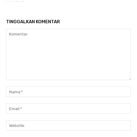
TINGGALKAN KOMENTAR
Komentar:
Na
Ema
Web