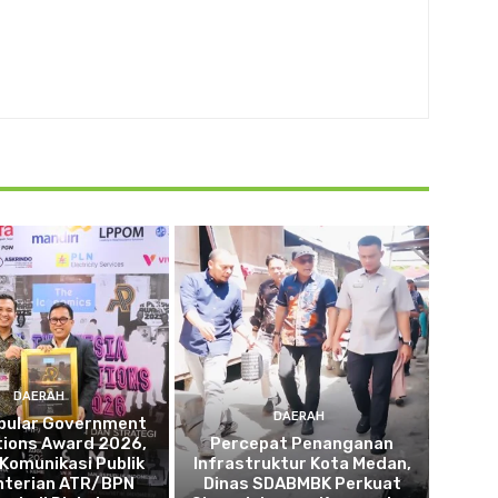
DAERAH
DAERAH
opular Government
tions Award 2026,
Percepat Penanganan
 Komunikasi Publik
Infrastruktur Kota Medan,
terian ATR/BPN
Dinas SDABMBK Perkuat