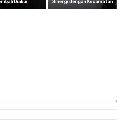
embali Diakui
Sinergi dengan Kecamatan
Nama:*
Email:*