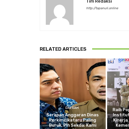
Tim Redaksi
http://tapanuli.online
RELATED ARTICLES
DAERAH
Raih P
Serapan Anggaran Dinas
Institu
Perkimcikataru Paling
Kinerja
Buruk, Plh Sekda: Kami
Kemen