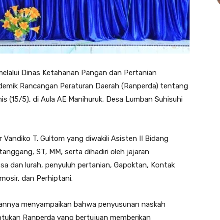
elalui Dinas Ketahanan Pangan dan Pertanian
demik Rancangan Peraturan Daerah (Ranperda) tentang
s (15/5), di Aula AE Manihuruk, Desa Lumban Suhisuhi
 Vandiko T. Gultom yang diwakili Asisten II Bidang
nggang, ST, MM, serta dihadiri oleh jajaran
sa dan lurah, penyuluh pertanian, Gapoktan, Kontak
mosir, dan Perhiptani.
utannya menyampaikan bahwa penyusunan naskah
ntukan Ranperda yang bertujuan memberikan