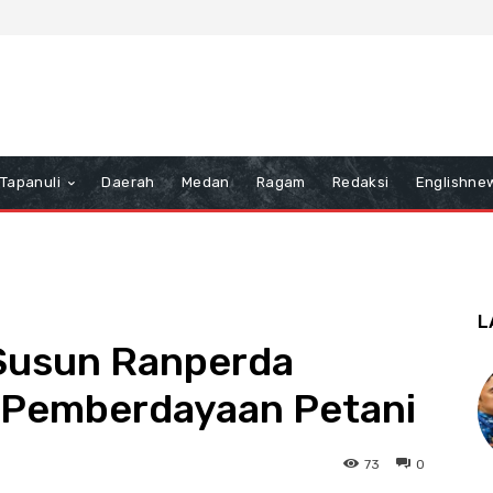
Tapanuli
Daerah
Medan
Ragam
Redaksi
Englishne
L
Susun Ranperda
 Pemberdayaan Petani
73
0