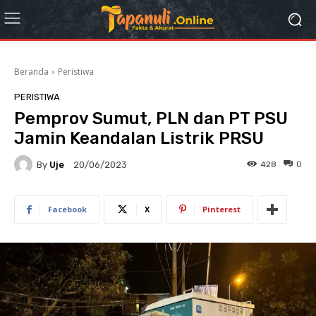
Beranda
Peristiwa
PERISTIWA
Pemprov Sumut, PLN dan PT PSU
Jamin Keandalan Listrik PRSU
By
Uje
428
0
20/06/2023
Facebook
X
Pinterest