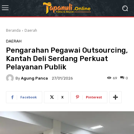
Beranda
Daerah
DAERAH
Pengarahan Pegawai Outsourcing,
Kantah Deli Serdang Perkuat
Pelayanan Publik
By
Agung Panca
69
0
27/01/2026
Facebook
X
Pinterest