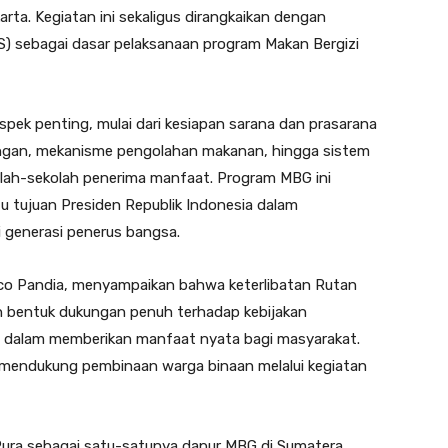
rta. Kegiatan ini sekaligus dirangkaikan dengan
) sebagai dasar pelaksanaan program Makan Bergizi
pek penting, mulai dari kesiapan sarana dan prasarana
ngan, mekanisme pengolahan makanan, hingga sistem
olah-sekolah penerima manfaat. Program MBG ini
u tujuan Presiden Republik Indonesia dalam
i generasi penerus bangsa.
isco Pandia, menyampaikan bahwa keterlibatan Rutan
 bentuk dukungan penuh terhadap kebijakan
 dalam memberikan manfaat nyata bagi masyarakat.
at mendukung pembinaan warga binaan melalui kegiatan
 Pura sebagai satu-satunya dapur MBG di Sumatera