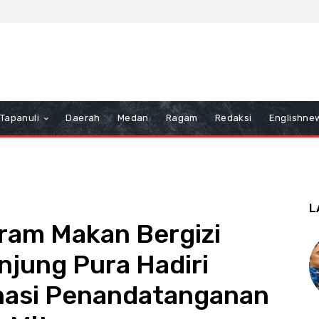
Tapanuli
Daerah
Medan
Ragam
Redaksi
Englishne
L
ram Makan Bergizi
anjung Pura Hadiri
nasi Penandatanganan