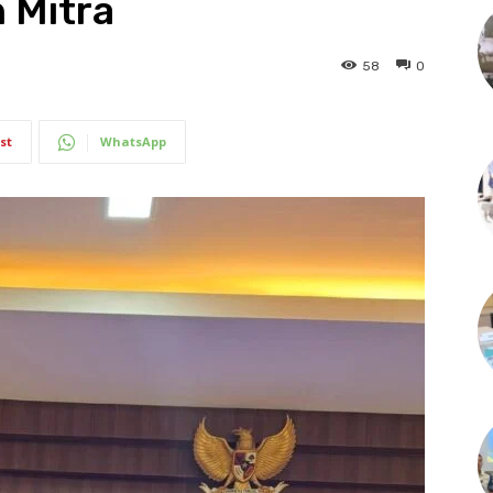
 Mitra
58
0
st
WhatsApp