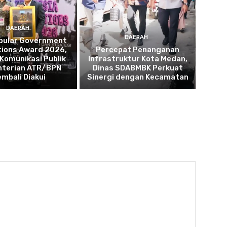
DAERAH
DAERAH
opular Government
tions Award 2026,
Percepat Penanganan
 Komunikasi Publik
Infrastruktur Kota Medan,
terian ATR/BPN
Dinas SDABMBK Perkuat
embali Diakui
Sinergi dengan Kecamatan