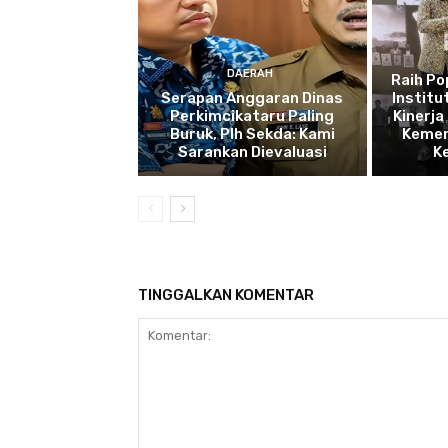
DAERAH
Raih P
Serapan Anggaran Dinas
Institu
Perkimcikataru Paling
Kinerja
Buruk, Plh Sekda: Kami
Kemen
Sarankan Dievaluasi
K
TINGGALKAN KOMENTAR